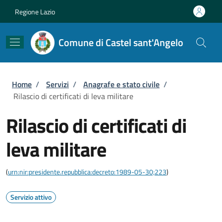
Salta al contenuto principale
Skip to footer content
Regione Lazio
Comune di Castel sant'Angelo
Briciole di pane
Home
/
Servizi
/
Anagrafe e stato civile
/
Rilascio di certificati di leva militare
Rilascio di certificati di
leva militare
(
urn:nir:presidente.repubblica:decreto:1989-05-30;223
)
Servizio attivo