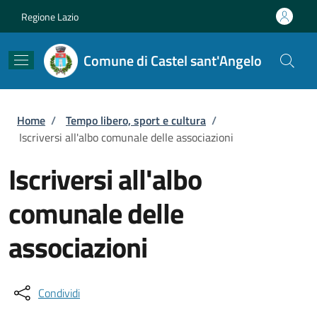
Salta al contenuto principale
Skip to footer content
Regione Lazio
Comune di Castel sant'Angelo
Briciole di pane
Home
/
Tempo libero, sport e cultura
/
Iscriversi all'albo comunale delle associazioni
Iscriversi all'albo
comunale delle
associazioni
Condividi