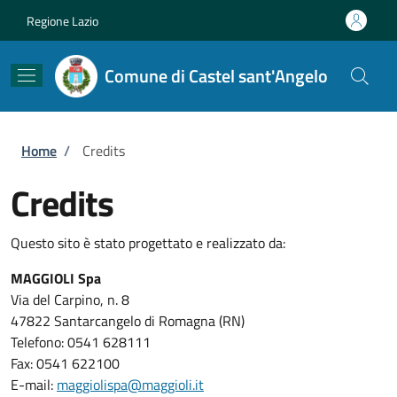
Salta al contenuto principale
Skip to footer content
Regione Lazio
Comune di Castel sant'Angelo
Briciole di pane
Home
/
Credits
Credits
Questo sito è stato progettato e realizzato da:
MAGGIOLI Spa
Via del Carpino, n. 8
47822 Santarcangelo di Romagna (RN)
Telefono: 0541 628111
Fax: 0541 622100
E-mail:
maggiolispa@maggioli.it