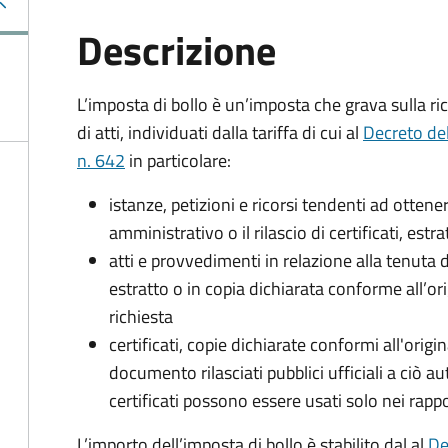
Descrizione
L’imposta di bollo è un’imposta che grava sulla ric
di atti, individuati dalla tariffa di cui al
Decreto de
n. 642
in particolare:
istanze, petizioni e ricorsi tendenti ad otte
amministrativo o il rilascio di certificati, estrat
atti e provvedimenti in relazione alla tenuta di
estratto o in copia dichiarata conforme all’or
richiesta
certificati, copie dichiarate conformi all'origi
documento rilasciati pubblici ufficiali a ciò aut
certificati possono essere usati solo nei rappor
L’importo dell’imposta di bollo è stabilito dal al
De