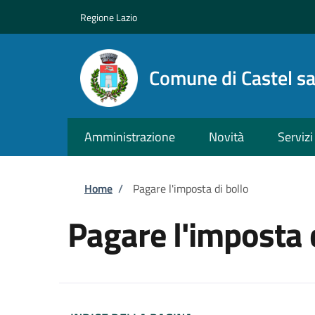
Salta al contenuto principale
Skip to footer content
Regione Lazio
Comune di Castel s
Amministrazione
Novità
Servizi
Briciole di pane
Home
/
Pagare l'imposta di bollo
Pagare l'imposta 