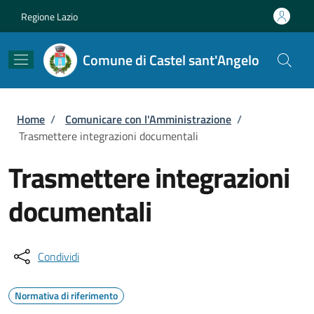
Salta al contenuto principale
Skip to footer content
Regione Lazio
Comune di Castel sant'Angelo
Briciole di pane
Home
/
Comunicare con l'Amministrazione
/
Trasmettere integrazioni documentali
Trasmettere integrazioni
documentali
Condividi
Normativa di riferimento