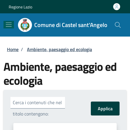
Salta al contenuto principale
Skip to footer content
Regione Lazio
Comune di Castel sant'Angelo
Briciole di pane
Home
/
Ambiente, paesaggio ed ecologia
Ambiente, paesaggio ed
ecologia
Cerca i contenuti che nel
titolo contengono: