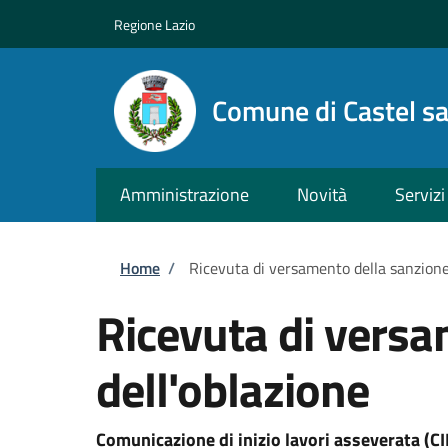
Salta al contenuto principale
Skip to footer content
Regione Lazio
Comune di Castel s
Amministrazione
Novità
Servizi
Briciole di pane
Home
/
Ricevuta di versamento della sanzione 
Ricevuta di versa
dell'oblazione
Comunicazione di inizio lavori asseverata (CI