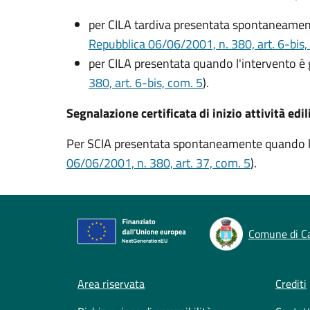
per CILA tardiva presentata spontaneamente
Repubblica 06/06/2001, n. 380, art. 6-bis,
per CILA presentata quando l'intervento è g
380, art. 6-bis, com. 5
).
Segnalazione certificata di inizio attività edil
Per SCIA presentata spontaneamente quando l’in
06/06/2001, n. 380, art. 37, com. 5
).
Comune di Ca
Footer menu
Area riservata
Crediti