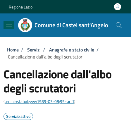
Salta al contenuto principale
Skip to footer content
Regione Lazio
Comune di Castel sant'Angelo
Briciole di pane
Home
/
Servizi
/
Anagrafe e stato civile
/
Cancellazione dall'albo degli scrutatori
Cancellazione dall'albo
degli scrutatori
(
urn:nir:stato:legge:1989-03-08;95~art1
)
Servizio attivo