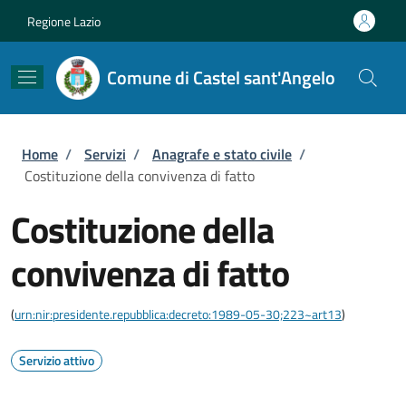
Salta al contenuto principale
Skip to footer content
Regione Lazio
Comune di Castel sant'Angelo
Briciole di pane
Home
/
Servizi
/
Anagrafe e stato civile
/
Costituzione della convivenza di fatto
Costituzione della
convivenza di fatto
(
urn:nir:presidente.repubblica:decreto:1989-05-30;223~art13
)
Servizio attivo