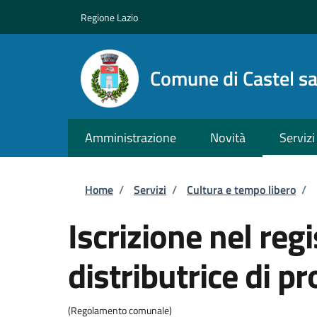
Salta al contenuto principale
Skip to footer content
Regione Lazio
Comune di Castel s
Amministrazione
Novità
Servizi
Briciole di pane
Home
/
Servizi
/
Cultura e tempo libero
/
Iscrizione nel re
distributrice di p
(Regolamento comunale)