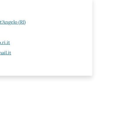
t'Angelo (RI)
ri.it
il.it