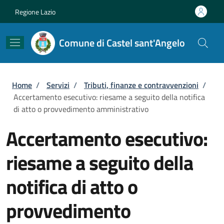
Salta al contenuto principale
Skip to footer content
Regione Lazio
Comune di Castel sant'Angelo
Briciole di pane
Home
/
Servizi
/
Tributi, finanze e contravvenzioni
/
Accertamento esecutivo: riesame a seguito della notifica
di atto o provvedimento amministrativo
Accertamento esecutivo:
riesame a seguito della
notifica di atto o
provvedimento