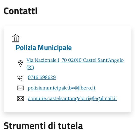
Contatti
Polizia Municipale
Via Nazionale I, 70 02010 Castel Sant'Angelo
(RI)
0746 698629
poliziamunicipale.bv@libero.it
comune.castelsantangelo.ri@legalmail.it
Strumenti di tutela