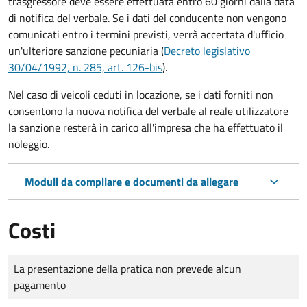
trasgressore deve essere effettuata entro 60 giorni dalla data
di notifica del verbale.
Se i dati del conducente non vengono
comunicati entro i termini previsti, verrà accertata d'ufficio
un'ulteriore sanzione pecuniaria (
Decreto legislativo
30/04/1992, n. 285, art. 126-bis
).
Nel caso di veicoli ceduti in locazione, se i dati forniti non
consentono la nuova notifica del verbale al reale utilizzatore
la sanzione resterà in carico all'impresa che ha effettuato il
noleggio.
Moduli da compilare e documenti da allegare
Costi
Tipo di pagamento
Importo
La presentazione della pratica non prevede alcun
pagamento