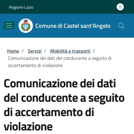
Salta al contenuto principale
Skip to footer content
Regione Lazio
Comune di Castel sant'Angelo
Briciole di pane
Home
/
Servizi
/
Mobilità e trasporti
/
Comunicazione dei dati del conducente a seguito di
accertamento di violazione
Comunicazione dei dati
del conducente a seguito
di accertamento di
violazione