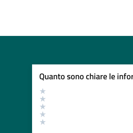
Quanto sono chiare le info
Valutazione
Valuta 5 stelle su 5
Valuta 4 stelle su 5
Valuta 3 stelle su 5
Valuta 2 stelle su 5
Valuta 1 stelle su 5