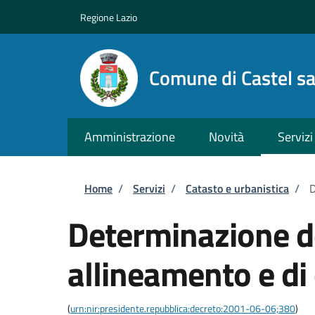
Salta al contenuto principale
Skip to footer content
Regione Lazio
Comune di Castel s
Amministrazione
Novità
Servizi
Briciole di pane
Home
/
Servizi
/
Catasto e urbanistica
/
D
Determinazione dei
allineamento e di
(
urn:nir:presidente.repubblica:decreto:2001-06-06;380
)