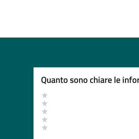
Quanto sono chiare le info
Valutazione
Valuta 5 stelle su 5
Valuta 4 stelle su 5
Valuta 3 stelle su 5
Valuta 2 stelle su 5
Valuta 1 stelle su 5