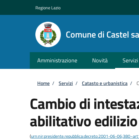
Salta al contenuto principale
Skip to footer content
Regione Lazio
Comune di Castel s
Amministrazione
Novità
Servizi
Briciole di pane
Home
/
Servizi
/
Catasto e urbanistica
/
C
Cambio di intestaz
abilitativo edilizio
(
urn:nir:presidente.repubblica:decreto:2001-06-06;380~ar