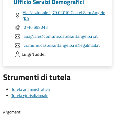
Ufficio Servizi Demografici
Via Nazionale I, 70 02010 Castel Sant'Angelo
(RI)
0746 698043
anagrafe@comune.catelsantangelo.ri.it
comune.castelsantangelo.ri@legalmail.it
Luigi
Taddei
Strumenti di tutela
Tutela amministrativa
Tutela giurisdizionale
Argomenti: