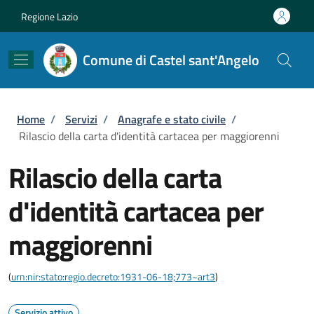
Salta al contenuto principale
Skip to footer content
Regione Lazio
Comune di Castel sant'Angelo
Briciole di pane
Home
/
Servizi
/
Anagrafe e stato civile
/
Rilascio della carta d'identità cartacea per maggiorenni
Rilascio della carta
d'identità cartacea per
maggiorenni
(
urn:nir:stato:regio.decreto:1931-06-18;773~art3
)
Servizio attivo