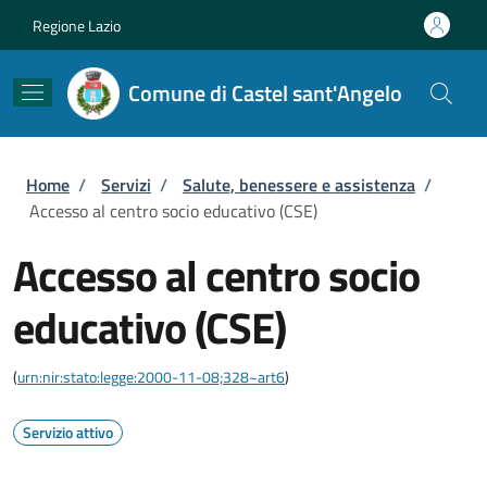
Salta al contenuto principale
Skip to footer content
Regione Lazio
Comune di Castel sant'Angelo
Briciole di pane
Home
/
Servizi
/
Salute, benessere e assistenza
/
Accesso al centro socio educativo (CSE)
Accesso al centro socio
educativo (CSE)
(
urn:nir:stato:legge:2000-11-08;328~art6
)
Servizio attivo