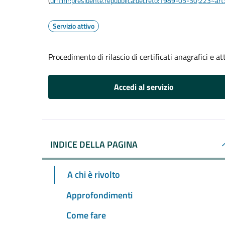
(
urn:nir:presidente.repubblica:decreto:1989-05-30;223~ar
Servizio attivo
Procedimento di rilascio di certificati anagrafici e att
Accedi al servizio
INDICE DELLA PAGINA
A chi è rivolto
Approfondimenti
Come fare