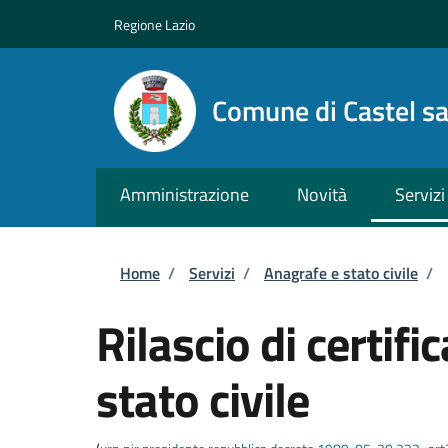
Salta al contenuto principale
Skip to footer content
Regione Lazio
Comune di Castel s
Amministrazione
Novità
Servizi
Briciole di pane
Home
/
Servizi
/
Anagrafe e stato civile
/
Rilascio di certific
stato civile