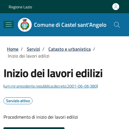
Salta al contenuto principale
Skip to footer content
Regione Lazio
Comune di Castel sant'Angelo
Briciole di pane
Home
/
Servizi
/
Catasto e urbanistica
/
Inizio dei lavori edilizi
Inizio dei lavori edilizi
(
urn:nir:presidente.repubblica:decreto:2001-06-06;380
)
Servizio attivo
Procedimento di inizio dei lavori edilizi