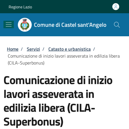
Salta al contenuto principale
Skip to footer content
Regione Lazio
Comune di Castel sant'Angelo
Briciole di pane
Home
/
Servizi
/
Catasto e urbanistica
/
Comunicazione di inizio lavori asseverata in edilizia libera
(CILA-Superbonus)
Comunicazione di inizio
lavori asseverata in
edilizia libera (CILA-
Superbonus)