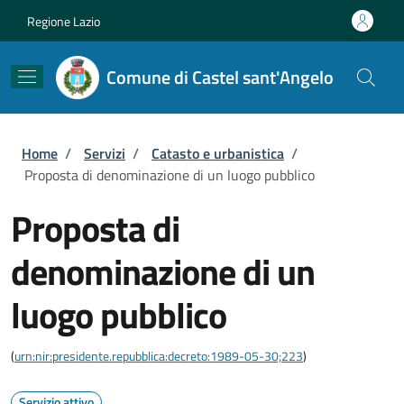
Salta al contenuto principale
Skip to footer content
Regione Lazio
Comune di Castel sant'Angelo
Briciole di pane
Home
/
Servizi
/
Catasto e urbanistica
/
Proposta di denominazione di un luogo pubblico
Proposta di
denominazione di un
luogo pubblico
(
urn:nir:presidente.repubblica:decreto:1989-05-30;223
)
Servizio attivo