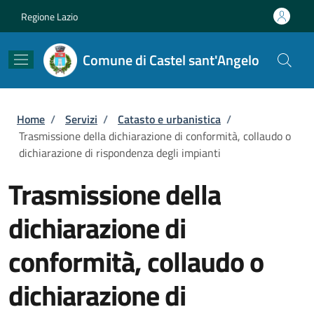
Salta al contenuto principale
Skip to footer content
Regione Lazio
Comune di Castel sant'Angelo
Briciole di pane
Home
/
Servizi
/
Catasto e urbanistica
/
Trasmissione della dichiarazione di conformità, collaudo o
dichiarazione di rispondenza degli impianti
Trasmissione della
dichiarazione di
conformità, collaudo o
dichiarazione di