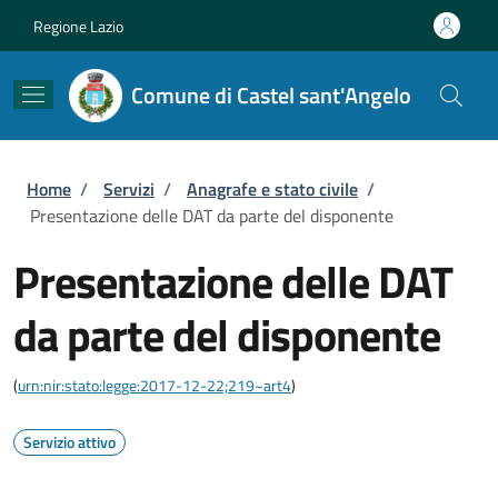
Salta al contenuto principale
Skip to footer content
Regione Lazio
Comune di Castel sant'Angelo
Briciole di pane
Home
/
Servizi
/
Anagrafe e stato civile
/
Presentazione delle DAT da parte del disponente
Presentazione delle DAT
da parte del disponente
(
urn:nir:stato:legge:2017-12-22;219~art4
)
Servizio attivo