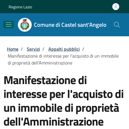
Salta al contenuto principale
Skip to footer content
Regione Lazio
Comune di Castel sant'Angelo
Briciole di pane
Home
/
Servizi
/
Appalti pubblici
/
Manifestazione di interesse per l'acquisto di un immobile
di proprietà dell'Amministrazione
Manifestazione di
interesse per l'acquisto di
un immobile di proprietà
dell'Amministrazione