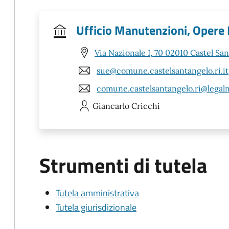
Ufficio Manutenzioni, Opere P
Via Nazionale I, 70 02010 Castel San
sue@comune.castelsantangelo.ri.it
comune.castelsantangelo.ri@legalma
Giancarlo
Cricchi
Strumenti di tutela
Tutela amministrativa
Tutela giurisdizionale