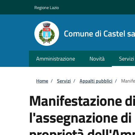
Salta al contenuto principale
Skip to footer content
Regione Lazio
Comune di Castel s
Amministrazione
Novità
Servizi
Briciole di pane
Home
/
Servizi
/
Appalti pubblici
/
Manife
Manifestazione di
l'assegnazione di
proprietà dell'Am