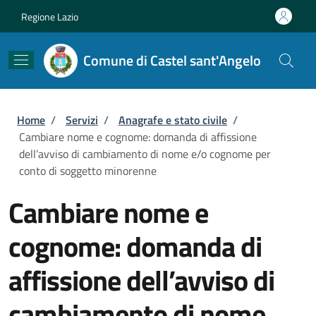
Salta al contenuto principale
Skip to footer content
Regione Lazio
Comune di Castel sant'Angelo
Briciole di pane
Home
/
Servizi
/
Anagrafe e stato civile
/
Cambiare nome e cognome: domanda di affissione
dell’avviso di cambiamento di nome e/o cognome per
conto di soggetto minorenne
Cambiare nome e
cognome: domanda di
affissione dell’avviso di
cambiamento di nome