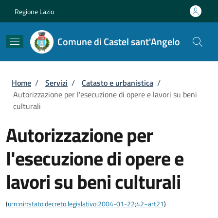
Salta al contenuto principale
Skip to footer content
Regione Lazio
Comune di Castel sant'Angelo
Briciole di pane
Home
/
Servizi
/
Catasto e urbanistica
/
Autorizzazione per l'esecuzione di opere e lavori su beni
culturali
Autorizzazione per
l'esecuzione di opere e
lavori su beni culturali
(
urn:nir:stato:decreto.legislativo:2004-01-22;42~art21
)