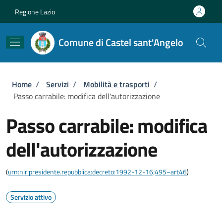
Salta al contenuto principale
Skip to footer content
Regione Lazio
Comune di Castel sant'Angelo
Briciole di pane
Home
/
Servizi
/
Mobilità e trasporti
/
Passo carrabile: modifica dell'autorizzazione
Passo carrabile: modifica
dell'autorizzazione
(
urn:nir:presidente.repubblica:decreto:1992-12-16;495~art46
)
Servizio attivo