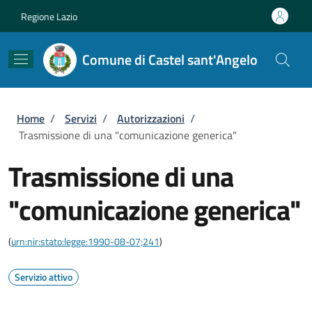
Salta al contenuto principale
Skip to footer content
Regione Lazio
Comune di Castel sant'Angelo
Briciole di pane
Home
/
Servizi
/
Autorizzazioni
/
Trasmissione di una "comunicazione generica"
Trasmissione di una
"comunicazione generica"
(
urn:nir:stato:legge:1990-08-07;241
)
Servizio attivo