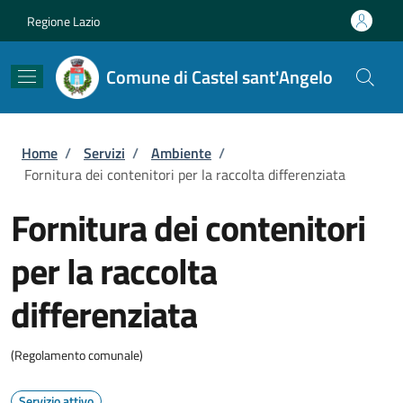
Salta al contenuto principale
Skip to footer content
Regione Lazio
Comune di Castel sant'Angelo
Briciole di pane
Home
/
Servizi
/
Ambiente
/
Fornitura dei contenitori per la raccolta differenziata
Fornitura dei contenitori
per la raccolta
differenziata
(Regolamento comunale)
Servizio attivo