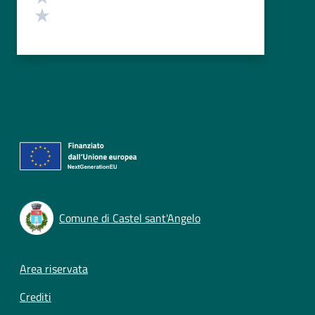
Valuta 1 stelle su 5
Comune di Castel sant'Angelo
Footer menu
Area riservata
Crediti