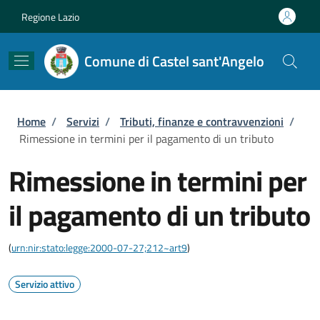
Salta al contenuto principale
Skip to footer content
Regione Lazio
Comune di Castel sant'Angelo
Briciole di pane
Home
/
Servizi
/
Tributi, finanze e contravvenzioni
/
Rimessione in termini per il pagamento di un tributo
Rimessione in termini per
il pagamento di un tributo
(
urn:nir:stato:legge:2000-07-27;212~art9
)
Servizio attivo