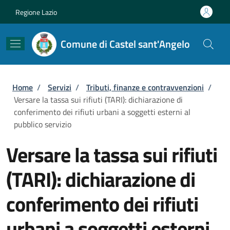
Salta al contenuto principale
Skip to footer content
Regione Lazio
Comune di Castel sant'Angelo
Briciole di pane
Home
/
Servizi
/
Tributi, finanze e contravvenzioni
/
Versare la tassa sui rifiuti (TARI): dichiarazione di
conferimento dei rifiuti urbani a soggetti esterni al
pubblico servizio
Versare la tassa sui rifiuti
(TARI): dichiarazione di
conferimento dei rifiuti
urbani a soggetti esterni