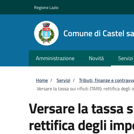
Salta al contenuto principale
Skip to footer content
Regione Lazio
Comune di Castel s
Amministrazione
Novità
Servizi
Briciole di pane
Home
/
Servizi
/
Tributi, finanze e contravv
Versare la tassa sui rifiuti (TARI): rettifica degli 
Versare la tassa su
rettifica degli imp