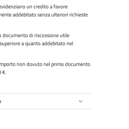
 evidenziano un credito a favore
mente addebitato senza ulteriori richieste
o documento di riscossione utile
è superiore a quanto addebitato nel
e l’importo non dovuto nel primo documento
0 €.
e