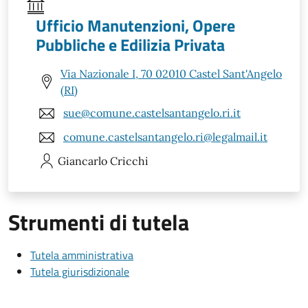
Ufficio Manutenzioni, Opere
Pubbliche e Edilizia Privata
Via Nazionale I, 70 02010 Castel Sant'Angelo
(RI)
sue@comune.castelsantangelo.ri.it
comune.castelsantangelo.ri@legalmail.it
Giancarlo
Cricchi
Strumenti di tutela
Tutela amministrativa
Tutela giurisdizionale