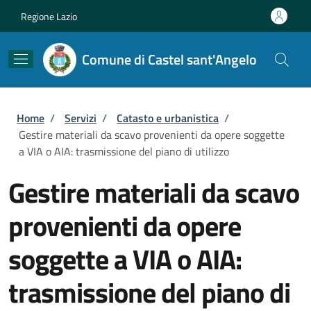
Salta al contenuto principale
Skip to footer content
Regione Lazio
Comune di Castel sant'Angelo
Briciole di pane
Home
/
Servizi
/
Catasto e urbanistica
/
Gestire materiali da scavo provenienti da opere soggette
a VIA o AIA: trasmissione del piano di utilizzo
Gestire materiali da scavo
provenienti da opere
soggette a VIA o AIA:
trasmissione del piano di