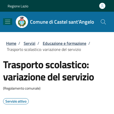
Salta al contenuto principale
Skip to footer content
Regione Lazio
Comune di Castel sant'Angelo
Briciole di pane
Home
/
Servizi
/
Educazione e formazione
/
Trasporto scolastico: variazione del servizio
Trasporto scolastico:
variazione del servizio
(Regolamento comunale)
Servizio attivo