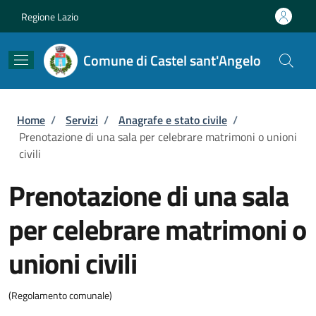
Salta al contenuto principale
Skip to footer content
Regione Lazio
Comune di Castel sant'Angelo
Briciole di pane
Home
/
Servizi
/
Anagrafe e stato civile
/
Prenotazione di una sala per celebrare matrimoni o unioni
civili
Prenotazione di una sala
per celebrare matrimoni o
unioni civili
(Regolamento comunale)