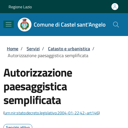
Salta al contenuto principale
Skip to footer content
Regione Lazio
Comune di Castel sant'Angelo
Briciole di pane
Home
/
Servizi
/
Catasto e urbanistica
/
Autorizzazione paesaggistica semplificata
Autorizzazione
paesaggistica
semplificata
(
urn:nir:stato:decreto.legislativo:2004-01-22;42~art146
)
Servizio attivo