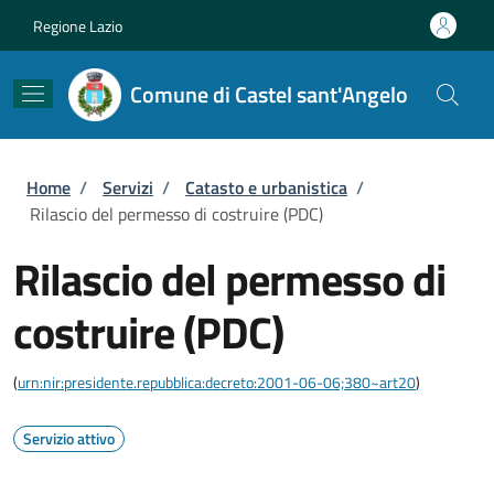
Salta al contenuto principale
Skip to footer content
Regione Lazio
Comune di Castel sant'Angelo
Briciole di pane
Home
/
Servizi
/
Catasto e urbanistica
/
Rilascio del permesso di costruire (PDC)
Rilascio del permesso di
costruire (PDC)
(
urn:nir:presidente.repubblica:decreto:2001-06-06;380~art20
)
Servizio attivo