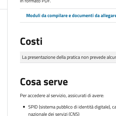
in formato PDF.
Moduli da compilare e documenti da allegar
Costi
Tipo di pagamento
Importo
La presentazione della pratica non prevede al
Cosa serve
Per accedere al servizio, assicurati di avere:
SPID (sistema pubblico di identità digitale), ca
nazionale dei servizi (CNS)