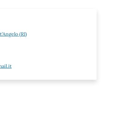
t'Angelo (RI)
il.it