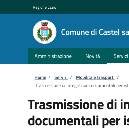
Salta al contenuto principale
Skip to footer content
Regione Lazio
Comune di Castel s
Amministrazione
Novità
Servizi
Briciole di pane
Home
/
Servizi
/
Mobilità e trasporti
/
Trasmissione di integrazioni documentali per ista
Trasmissione di i
documentali per is